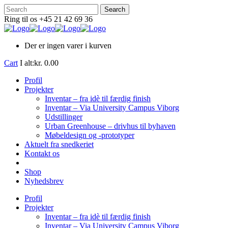
Ring til os +45 21 42 69 36
Der er ingen varer i kurven
Cart
I alt:
kr.
0.00
Profil
Projekter
Inventar – fra idè til færdig finish
Inventar – Via University Campus Viborg
Udstillinger
Urban Greenhouse – drivhus til byhaven
Møbeldesign og -prototyper
Aktuelt fra snedkeriet
Kontakt os
Shop
Nyhedsbrev
Profil
Projekter
Inventar – fra idè til færdig finish
Inventar – Via University Campus Viborg