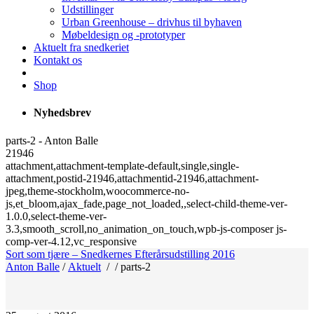
Udstillinger
Urban Greenhouse – drivhus til byhaven
Møbeldesign og -prototyper
Aktuelt fra snedkeriet
Kontakt os
Shop
Nyhedsbrev
parts-2 - Anton Balle
21946
attachment,attachment-template-default,single,single-
attachment,postid-21946,attachmentid-21946,attachment-
jpeg,theme-stockholm,woocommerce-no-
js,et_bloom,ajax_fade,page_not_loaded,,select-child-theme-ver-
1.0.0,select-theme-ver-
3.3,smooth_scroll,no_animation_on_touch,wpb-js-composer js-
comp-ver-4.12,vc_responsive
Sort som tjære – Snedkernes Efterårsudstilling 2016
Anton Balle
/
Aktuelt
/
/
parts-2