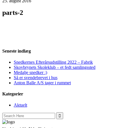
25. august 2016
parts-2
Seneste indlæg
Snedkernes Efterårsudstilling 2022 – Fabrik
Skovbrynets Skoleklub – et fedt samlingssted
Medalje snedker :)
Så er svendebrevet i hus
Anton Balle A/S tager i rummet
Kategorier
Aktuelt
Search
for: