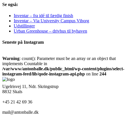
Se også:
Inventar – fra idé til færdig finish
Inventar – Via University Campus Viborg
Udstillinger
Urban Greenhouse – drivhus til byhaven
Seneste på Instagram
Warning
: count(): Parameter must be an array or an object that
implements Countable in
/var/www/antonballe.dk/public_html/wp-content/plugins/select-
instagram-feed/lib/qode-instagram-api.php
on line
244
Ugelrisvej 11, Ndr. Skringstrup
8832 Skals
+45 21 42 69 36
mail@antonballe.dk