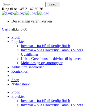
Ring til os +45 21 42 69 36
Der er ingen varer i kurven
Cart
I alt:
kr.
0.00
Profil
Projekter
Inventar – fra idè til færdig finish
Inventar – Via University Campus Viborg
Udstillinger
Urban Greenhouse – drivhus til byhaven
Møbeldesign og -prototyper
Aktuelt fra snedkeriet
Kontakt os
Shop
Nyhedsbrev
Profil
Projekter
Inventar – fra idè til færdig finish
Inventar – Via University Campus Viborg