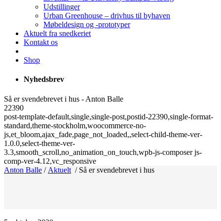
Udstillinger
Urban Greenhouse – drivhus til byhaven
Møbeldesign og -prototyper
Aktuelt fra snedkeriet
Kontakt os
Shop
Nyhedsbrev
Så er svendebrevet i hus - Anton Balle
22390
post-template-default,single,single-post,postid-22390,single-format-
standard,theme-stockholm,woocommerce-no-
js,et_bloom,ajax_fade,page_not_loaded,,select-child-theme-ver-
1.0.0,select-theme-ver-
3.3,smooth_scroll,no_animation_on_touch,wpb-js-composer js-
comp-ver-4.12,vc_responsive
Anton Balle
/
Aktuelt
/
Så er svendebrevet i hus