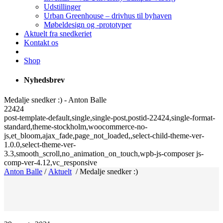
Udstillinger
Urban Greenhouse – drivhus til byhaven
Møbeldesign og -prototyper
Aktuelt fra snedkeriet
Kontakt os
Shop
Nyhedsbrev
Medalje snedker :) - Anton Balle
22424
post-template-default,single,single-post,postid-22424,single-format-
standard,theme-stockholm,woocommerce-no-
js,et_bloom,ajax_fade,page_not_loaded,,select-child-theme-ver-
1.0.0,select-theme-ver-
3.3,smooth_scroll,no_animation_on_touch,wpb-js-composer js-
comp-ver-4.12,vc_responsive
Anton Balle
/
Aktuelt
/
Medalje snedker :)