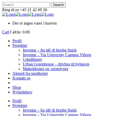
Ring til os +45 21 42 69 36
Der er ingen varer i kurven
Cart
I alt:
kr.
0.00
Profil
Projekter
Inventar – fra idè til færdig finish
Inventar – Via University Campus Viborg
Udstillinger
Urban Greenhouse – drivhus til byhaven
Møbeldesign og -prototyper
Aktuelt fra snedkeriet
Kontakt os
Shop
Nyhedsbrev
Profil
Projekter
Inventar – fra idè til færdig finish
Inventar – Via University Campus Viborg