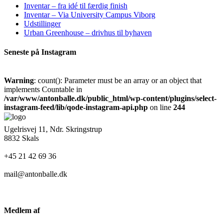
Inventar – fra idé til færdig finish
Inventar – Via University Campus Viborg
Udstillinger
Urban Greenhouse – drivhus til byhaven
Seneste på Instagram
Warning
: count(): Parameter must be an array or an object that
implements Countable in
/var/www/antonballe.dk/public_html/wp-content/plugins/select-
instagram-feed/lib/qode-instagram-api.php
on line
244
Ugelrisvej 11, Ndr. Skringstrup
8832 Skals
+45 21 42 69 36
mail@antonballe.dk
Medlem af