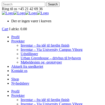
Ring til os +45 21 42 69 36
Der er ingen varer i kurven
Cart
I alt:
kr.
0.00
Profil
Projekter
Inventar – fra idè til færdig finish
Inventar – Via University Campus Viborg
Udstillinger
Urban Greenhouse – drivhus til byhaven
Møbeldesign og -prototyper
Aktuelt fra snedkeriet
Kontakt os
Shop
Nyhedsbrev
Profil
Projekter
Inventar – fra idè til færdig finish
Inventar – Via University Campus Viborg