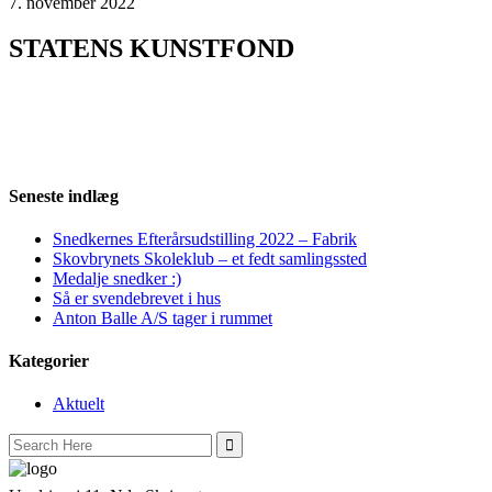
7. november 2022
STATENS KUNSTFOND
Seneste indlæg
Snedkernes Efterårsudstilling 2022 – Fabrik
Skovbrynets Skoleklub – et fedt samlingssted
Medalje snedker :)
Så er svendebrevet i hus
Anton Balle A/S tager i rummet
Kategorier
Aktuelt
Search
for: