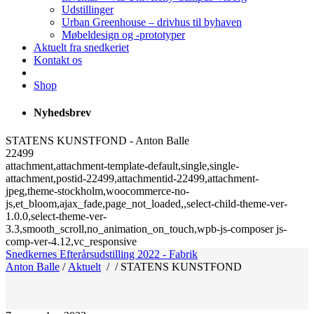
Udstillinger
Urban Greenhouse – drivhus til byhaven
Møbeldesign og -prototyper
Aktuelt fra snedkeriet
Kontakt os
Shop
Nyhedsbrev
STATENS KUNSTFOND - Anton Balle
22499
attachment,attachment-template-default,single,single-
attachment,postid-22499,attachmentid-22499,attachment-
jpeg,theme-stockholm,woocommerce-no-
js,et_bloom,ajax_fade,page_not_loaded,,select-child-theme-ver-
1.0.0,select-theme-ver-
3.3,smooth_scroll,no_animation_on_touch,wpb-js-composer js-
comp-ver-4.12,vc_responsive
Snedkernes Efterårsudstilling 2022 - Fabrik
Anton Balle
/
Aktuelt
/
/
STATENS KUNSTFOND