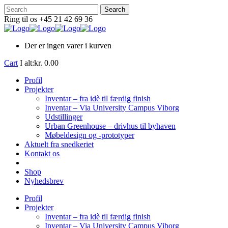
Ring til os +45 21 42 69 36
Der er ingen varer i kurven
Cart
I alt:
kr.
0.00
Profil
Projekter
Inventar – fra idè til færdig finish
Inventar – Via University Campus Viborg
Udstillinger
Urban Greenhouse – drivhus til byhaven
Møbeldesign og -prototyper
Aktuelt fra snedkeriet
Kontakt os
Shop
Nyhedsbrev
Profil
Projekter
Inventar – fra idè til færdig finish
Inventar – Via University Campus Viborg