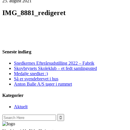
25. august 2021
IMG_8881_redigeret
Seneste indlæg
Snedkernes Efterårsudstilling 2022 – Fabrik
Skovbrynets Skoleklub – et fedt samlingssted
Medalje snedker :)
Så er svendebrevet i hus
Anton Balle A/S tager i rummet
Kategorier
Aktuelt
Search
for: