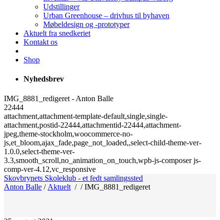
Udstillinger
Urban Greenhouse – drivhus til byhaven
Møbeldesign og -prototyper
Aktuelt fra snedkeriet
Kontakt os
Shop
Nyhedsbrev
IMG_8881_redigeret - Anton Balle
22444
attachment,attachment-template-default,single,single-
attachment,postid-22444,attachmentid-22444,attachment-
jpeg,theme-stockholm,woocommerce-no-
js,et_bloom,ajax_fade,page_not_loaded,,select-child-theme-ver-
1.0.0,select-theme-ver-
3.3,smooth_scroll,no_animation_on_touch,wpb-js-composer js-
comp-ver-4.12,vc_responsive
Skovbrynets Skoleklub - et fedt samlingssted
Anton Balle
/
Aktuelt
/
/
IMG_8881_redigeret