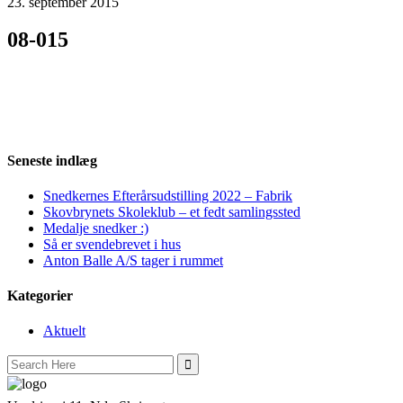
23. september 2015
08-015
Seneste indlæg
Snedkernes Efterårsudstilling 2022 – Fabrik
Skovbrynets Skoleklub – et fedt samlingssted
Medalje snedker :)
Så er svendebrevet i hus
Anton Balle A/S tager i rummet
Kategorier
Aktuelt
Search
for: