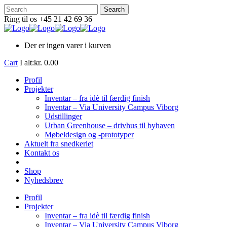
Ring til os +45 21 42 69 36
Der er ingen varer i kurven
Cart
I alt:
kr.
0.00
Profil
Projekter
Inventar – fra idè til færdig finish
Inventar – Via University Campus Viborg
Udstillinger
Urban Greenhouse – drivhus til byhaven
Møbeldesign og -prototyper
Aktuelt fra snedkeriet
Kontakt os
Shop
Nyhedsbrev
Profil
Projekter
Inventar – fra idè til færdig finish
Inventar – Via University Campus Viborg