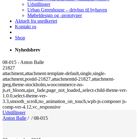
Udstillinger
Urban Greenhouse – drivhus til byhaven
Møbeldesign og -prototyper
Aktuelt fra snedkeriet
Kontakt os
Shop
Nyhedsbrev
08-015 - Anton Balle
21827
attachment,attachment-template-default,single,single-
attachment,postid-21827,attachmentid-21827,attachment-
jpeg,theme-stockholm,woocommerce-no-
js,et_bloom,ajax_fade,page_not_loaded,,select-child-theme-ver-
1.0.0,select-theme-ver-
3.3,smooth_scroll,no_animation_on_touch,wpb-js-composer js-
comp-ver-4.12,vc_responsive
Udstillinger
Anton Balle
/
/
08-015