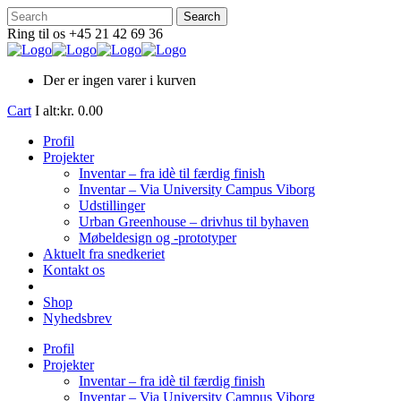
Ring til os +45 21 42 69 36
Der er ingen varer i kurven
Cart
I alt:
kr.
0.00
Profil
Projekter
Inventar – fra idè til færdig finish
Inventar – Via University Campus Viborg
Udstillinger
Urban Greenhouse – drivhus til byhaven
Møbeldesign og -prototyper
Aktuelt fra snedkeriet
Kontakt os
Shop
Nyhedsbrev
Profil
Projekter
Inventar – fra idè til færdig finish
Inventar – Via University Campus Viborg