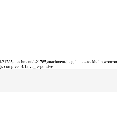
stid-21785,attachmentid-21785,attachment-jpeg,theme-stockholm,woocom
 js-comp-ver-4.12,vc_responsive