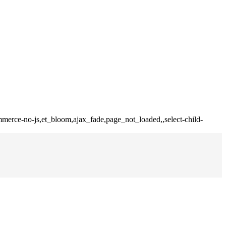
merce-no-js,et_bloom,ajax_fade,page_not_loaded,,select-child-