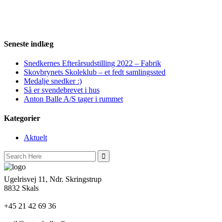
Seneste indlæg
Snedkernes Efterårsudstilling 2022 – Fabrik
Skovbrynets Skoleklub – et fedt samlingssted
Medalje snedker :)
Så er svendebrevet i hus
Anton Balle A/S tager i rummet
Kategorier
Aktuelt
Search
for:
Ugelrisvej 11, Ndr. Skringstrup
8832 Skals
+45 21 42 69 36