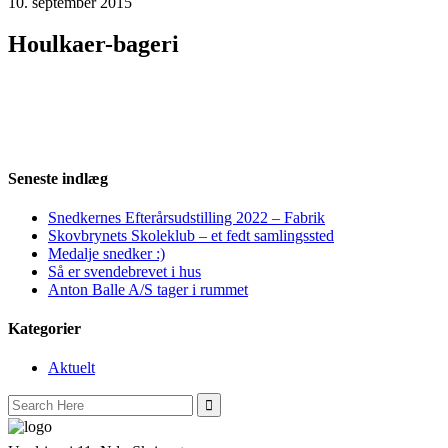
10. september 2015
Houlkaer-bageri
Seneste indlæg
Snedkernes Efterårsudstilling 2022 – Fabrik
Skovbrynets Skoleklub – et fedt samlingssted
Medalje snedker :)
Så er svendebrevet i hus
Anton Balle A/S tager i rummet
Kategorier
Aktuelt
Search
for: