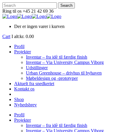
Ring til os +45 21 42 69 36
Der er ingen varer i kurven
Cart
I alt:
kr.
0.00
Profil
Projekter
Inventar – fra idè til færdig finish
Inventar – Via University Campus Viborg
Udstillinger
Urban Greenhouse – drivhus til byhaven
Møbeldesign og -prototyper
Aktuelt fra snedkeriet
Kontakt os
Shop
Nyhedsbrev
Profil
Projekter
Inventar – fra idè til færdig finish
Inventar – Via University Campus Viborg