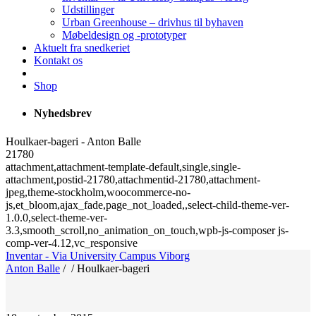
Udstillinger
Urban Greenhouse – drivhus til byhaven
Møbeldesign og -prototyper
Aktuelt fra snedkeriet
Kontakt os
Shop
Nyhedsbrev
Houlkaer-bageri - Anton Balle
21780
attachment,attachment-template-default,single,single-
attachment,postid-21780,attachmentid-21780,attachment-
jpeg,theme-stockholm,woocommerce-no-
js,et_bloom,ajax_fade,page_not_loaded,,select-child-theme-ver-
1.0.0,select-theme-ver-
3.3,smooth_scroll,no_animation_on_touch,wpb-js-composer js-
comp-ver-4.12,vc_responsive
Inventar - Via University Campus Viborg
Anton Balle
/
/
Houlkaer-bageri