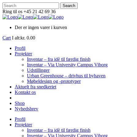
Ring til os +45 21 42 69 36
Der er ingen varer i kurven
Cart
I alt:
kr.
0.00
Profil
Projekter
Inventar – fra idè til færdig finish
Inventar – Via University Campus Viborg
Udstillinger
Urban Greenhouse – drivhus til byhaven
Møbeldesign og -prototyper
Aktuelt fra snedkeriet
Kontakt os
Shop
Nyhedsbrev
Profil
Projekter
Inventar – fra idè til færdig finish
Inventar – Via University Campus Viborg