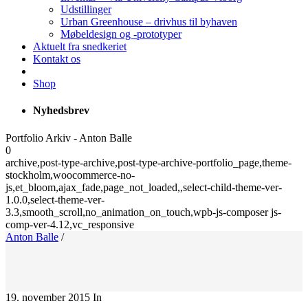
Udstillinger
Urban Greenhouse – drivhus til byhaven
Møbeldesign og -prototyper
Aktuelt fra snedkeriet
Kontakt os
Shop
Nyhedsbrev
Portfolio Arkiv - Anton Balle
0
archive,post-type-archive,post-type-archive-portfolio_page,theme-
stockholm,woocommerce-no-
js,et_bloom,ajax_fade,page_not_loaded,,select-child-theme-ver-
1.0.0,select-theme-ver-
3.3,smooth_scroll,no_animation_on_touch,wpb-js-composer js-
comp-ver-4.12,vc_responsive
Anton Balle
/
19. november 2015
In