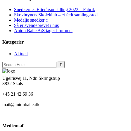
Snedkernes Efterårsudstilling 2022 – Fabrik
Skovbrynets Skoleklub – et fedt samlingssted
Medalje snedker :)
Så er svendebrevet i hus
Anton Balle A/S tager i rummet
Kategorier
Aktuelt
Search
for:
Ugelrisvej 11, Ndr. Skringstrup
8832 Skals
+45 21 42 69 36
mail@antonballe.dk
Medlem af