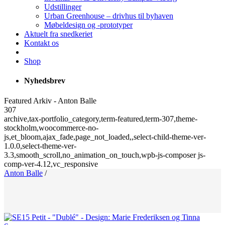
Udstillinger
Urban Greenhouse – drivhus til byhaven
Møbeldesign og -prototyper
Aktuelt fra snedkeriet
Kontakt os
Shop
Nyhedsbrev
Featured Arkiv - Anton Balle
307
archive,tax-portfolio_category,term-featured,term-307,theme-
stockholm,woocommerce-no-
js,et_bloom,ajax_fade,page_not_loaded,,select-child-theme-ver-
1.0.0,select-theme-ver-
3.3,smooth_scroll,no_animation_on_touch,wpb-js-composer js-
comp-ver-4.12,vc_responsive
Anton Balle
/