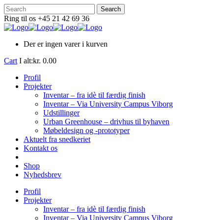
Ring til os +45 21 42 69 36
Der er ingen varer i kurven
Cart
I alt:
kr.
0.00
Profil
Projekter
Inventar – fra idè til færdig finish
Inventar – Via University Campus Viborg
Udstillinger
Urban Greenhouse – drivhus til byhaven
Møbeldesign og -prototyper
Aktuelt fra snedkeriet
Kontakt os
Shop
Nyhedsbrev
Profil
Projekter
Inventar – fra idè til færdig finish
Inventar – Via University Campus Viborg