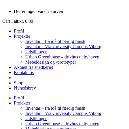
Der er ingen varer i kurven
Cart
I alt:
kr.
0.00
Profil
Projekter
Inventar – fra idè til færdig finish
Inventar – Via University Campus Viborg
Udstillinger
Urban Greenhouse – drivhus til byhaven
Møbeldesign og -prototyper
Aktuelt fra snedkeriet
Kontakt os
Shop
Nyhedsbrev
Profil
Projekter
Inventar – fra idè til færdig finish
Inventar – Via University Campus Viborg
Udstillinger
Urban Greenhouse – drivhus til byhaven
Møbeldesign og -prototyper