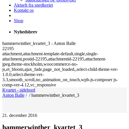
Aktuelt fra snedkeriet
Kontakt os
Shop
Nyhedsbrev
hammerwinther_kvartet_3 - Anton Balle
22195
attachment,attachment-template-default,single,single-
attachment,postid-22195,attachmentid-22195,attachment-
jpeg,theme-stockholm,woocommerce-no-
js,et_bloom,ajax_fade,page_not_loaded,,select-child-theme-ver-
1.0.0,select-theme-ver-
3.3,smooth_scroll,no_animation_on_touch,wpb-js-composer js-
comp-ver-4.12,vc_responsive
Kvartet - sidebord
Anton Balle
/
/
hammerwinther_kvartet_3
21. december 2016
hammerwinther_kvartet_3