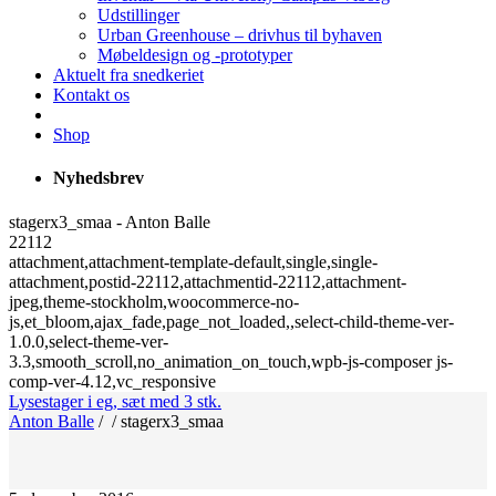
Udstillinger
Urban Greenhouse – drivhus til byhaven
Møbeldesign og -prototyper
Aktuelt fra snedkeriet
Kontakt os
Shop
Nyhedsbrev
stagerx3_smaa - Anton Balle
22112
attachment,attachment-template-default,single,single-
attachment,postid-22112,attachmentid-22112,attachment-
jpeg,theme-stockholm,woocommerce-no-
js,et_bloom,ajax_fade,page_not_loaded,,select-child-theme-ver-
1.0.0,select-theme-ver-
3.3,smooth_scroll,no_animation_on_touch,wpb-js-composer js-
comp-ver-4.12,vc_responsive
Lysestager i eg, sæt med 3 stk.
Anton Balle
/
/
stagerx3_smaa