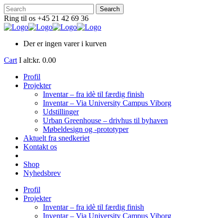
Ring til os +45 21 42 69 36
Der er ingen varer i kurven
Cart
I alt:
kr.
0.00
Profil
Projekter
Inventar – fra idè til færdig finish
Inventar – Via University Campus Viborg
Udstillinger
Urban Greenhouse – drivhus til byhaven
Møbeldesign og -prototyper
Aktuelt fra snedkeriet
Kontakt os
Shop
Nyhedsbrev
Profil
Projekter
Inventar – fra idè til færdig finish
Inventar – Via University Campus Viborg