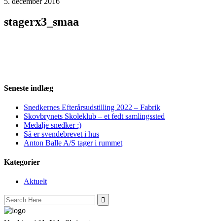
5. december 2016
stagerx3_smaa
Seneste indlæg
Snedkernes Efterårsudstilling 2022 – Fabrik
Skovbrynets Skoleklub – et fedt samlingssted
Medalje snedker :)
Så er svendebrevet i hus
Anton Balle A/S tager i rummet
Kategorier
Aktuelt
Search
for: