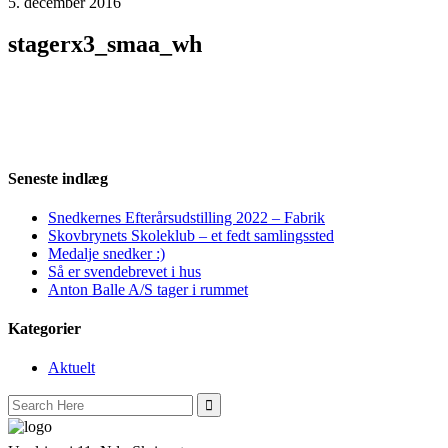
5. december 2016
stagerx3_smaa_wh
Seneste indlæg
Snedkernes Efterårsudstilling 2022 – Fabrik
Skovbrynets Skoleklub – et fedt samlingssted
Medalje snedker :)
Så er svendebrevet i hus
Anton Balle A/S tager i rummet
Kategorier
Aktuelt
Search
for: