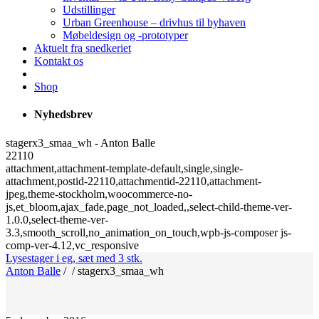
Udstillinger
Urban Greenhouse – drivhus til byhaven
Møbeldesign og -prototyper
Aktuelt fra snedkeriet
Kontakt os
Shop
Nyhedsbrev
stagerx3_smaa_wh - Anton Balle
22110
attachment,attachment-template-default,single,single-
attachment,postid-22110,attachmentid-22110,attachment-
jpeg,theme-stockholm,woocommerce-no-
js,et_bloom,ajax_fade,page_not_loaded,,select-child-theme-ver-
1.0.0,select-theme-ver-
3.3,smooth_scroll,no_animation_on_touch,wpb-js-composer js-
comp-ver-4.12,vc_responsive
Lysestager i eg, sæt med 3 stk.
Anton Balle
/
/
stagerx3_smaa_wh