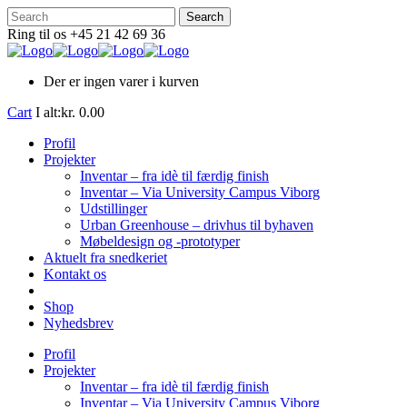
Ring til os +45 21 42 69 36
Der er ingen varer i kurven
Cart
I alt:
kr.
0.00
Profil
Projekter
Inventar – fra idè til færdig finish
Inventar – Via University Campus Viborg
Udstillinger
Urban Greenhouse – drivhus til byhaven
Møbeldesign og -prototyper
Aktuelt fra snedkeriet
Kontakt os
Shop
Nyhedsbrev
Profil
Projekter
Inventar – fra idè til færdig finish
Inventar – Via University Campus Viborg