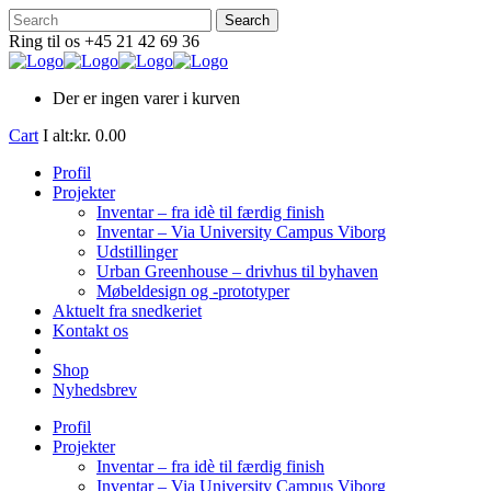
Ring til os +45 21 42 69 36
Der er ingen varer i kurven
Cart
I alt:
kr.
0.00
Profil
Projekter
Inventar – fra idè til færdig finish
Inventar – Via University Campus Viborg
Udstillinger
Urban Greenhouse – drivhus til byhaven
Møbeldesign og -prototyper
Aktuelt fra snedkeriet
Kontakt os
Shop
Nyhedsbrev
Profil
Projekter
Inventar – fra idè til færdig finish
Inventar – Via University Campus Viborg