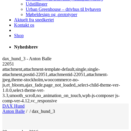
Udstillinger
Urban Greenhouse – drivhus til byhaven
Møbeldesign og -prototyper
Aktuelt fra snedkeriet
Kontakt os
Shop
Nyhedsbrev
dax_hund_3 - Anton Balle
22051
attachment,attachment-template-default,single,single-
attachment,postid-22051,attachmentid-22051,attachment-
jpeg,theme-stockholm,woocommerce-no-
js,et_bloom,ajax_fade,page_not_loaded,,select-child-theme-ver-
1.0.0,select-theme-ver-
3.3,smooth_scroll,no_animation_on_touch,wpb-js-composer js-
comp-ver-4.12,vc_responsive
DAX Hund
Anton Balle
/
/
dax_hund_3