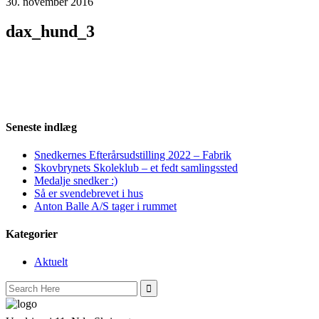
30. november 2016
dax_hund_3
Seneste indlæg
Snedkernes Efterårsudstilling 2022 – Fabrik
Skovbrynets Skoleklub – et fedt samlingssted
Medalje snedker :)
Så er svendebrevet i hus
Anton Balle A/S tager i rummet
Kategorier
Aktuelt
Search
for: