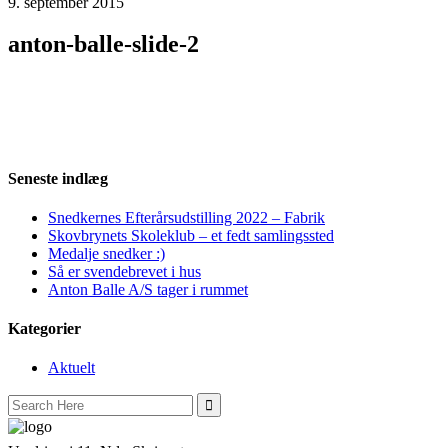
9. september 2015
anton-balle-slide-2
Seneste indlæg
Snedkernes Efterårsudstilling 2022 – Fabrik
Skovbrynets Skoleklub – et fedt samlingssted
Medalje snedker :)
Så er svendebrevet i hus
Anton Balle A/S tager i rummet
Kategorier
Aktuelt
Search
for: