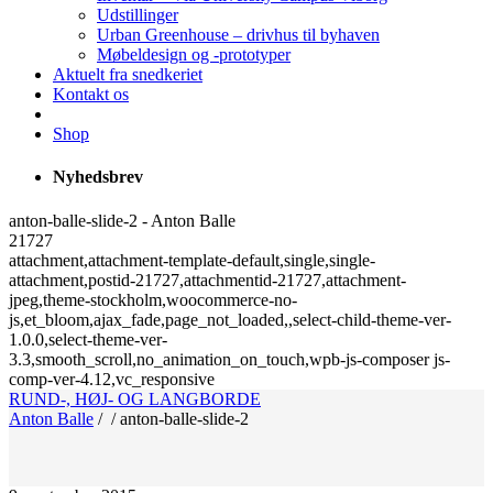
Udstillinger
Urban Greenhouse – drivhus til byhaven
Møbeldesign og -prototyper
Aktuelt fra snedkeriet
Kontakt os
Shop
Nyhedsbrev
anton-balle-slide-2 - Anton Balle
21727
attachment,attachment-template-default,single,single-
attachment,postid-21727,attachmentid-21727,attachment-
jpeg,theme-stockholm,woocommerce-no-
js,et_bloom,ajax_fade,page_not_loaded,,select-child-theme-ver-
1.0.0,select-theme-ver-
3.3,smooth_scroll,no_animation_on_touch,wpb-js-composer js-
comp-ver-4.12,vc_responsive
RUND-, HØJ- OG LANGBORDE
Anton Balle
/
/
anton-balle-slide-2