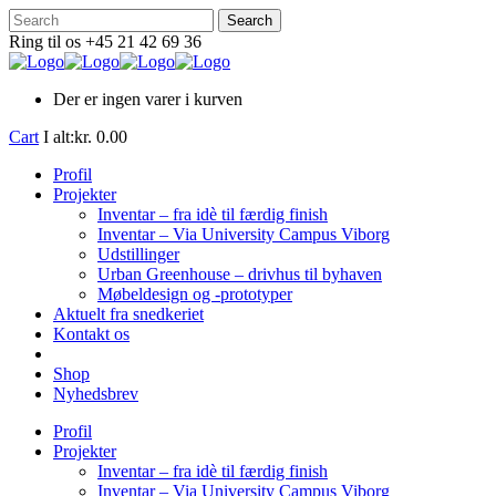
Ring til os +45 21 42 69 36
Der er ingen varer i kurven
Cart
I alt:
kr.
0.00
Profil
Projekter
Inventar – fra idè til færdig finish
Inventar – Via University Campus Viborg
Udstillinger
Urban Greenhouse – drivhus til byhaven
Møbeldesign og -prototyper
Aktuelt fra snedkeriet
Kontakt os
Shop
Nyhedsbrev
Profil
Projekter
Inventar – fra idè til færdig finish
Inventar – Via University Campus Viborg