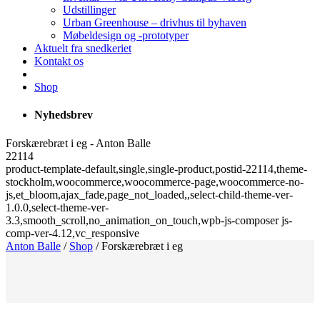
Udstillinger
Urban Greenhouse – drivhus til byhaven
Møbeldesign og -prototyper
Aktuelt fra snedkeriet
Kontakt os
Shop
Nyhedsbrev
Forskærebræt i eg - Anton Balle
22114
product-template-default,single,single-product,postid-22114,theme-
stockholm,woocommerce,woocommerce-page,woocommerce-no-
js,et_bloom,ajax_fade,page_not_loaded,,select-child-theme-ver-
1.0.0,select-theme-ver-
3.3,smooth_scroll,no_animation_on_touch,wpb-js-composer js-
comp-ver-4.12,vc_responsive
Anton Balle
/
Shop
/
Forskærebræt i eg