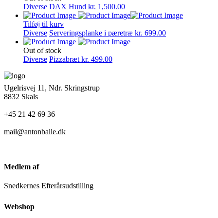
Diverse
DAX Hund
kr.
1,500.00
Tilføj til kurv
Diverse
Serveringsplanke i pæretræ
kr.
699.00
Out of stock
Diverse
Pizzabræt
kr.
499.00
Ugelrisvej 11, Ndr. Skringstrup
8832 Skals
+45 21 42 69 36
mail@antonballe.dk
Medlem af
Snedkernes Efterårsudstilling
Webshop