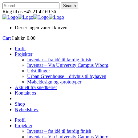
Ring til os +45 21 42 69 36
Der er ingen varer i kurven
Cart
I alt:
kr.
0.00
Profil
Projekter
Inventar – fra idè til færdig finish
Inventar – Via University Campus Viborg
Udstillinger
Urban Greenhouse – drivhus til byhaven
Møbeldesign og -prototyper
Aktuelt fra snedkeriet
Kontakt os
Shop
Nyhedsbrev
Profil
Projekter
Inventar – fra idè til færdig finish
Inventar – Via University Campus Viborg