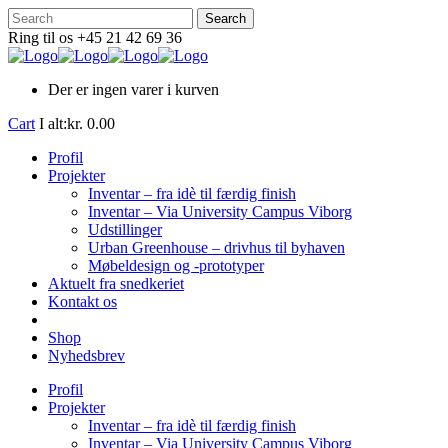
Ring til os +45 21 42 69 36
Der er ingen varer i kurven
Cart
I alt:
kr.
0.00
Profil
Projekter
Inventar – fra idè til færdig finish
Inventar – Via University Campus Viborg
Udstillinger
Urban Greenhouse – drivhus til byhaven
Møbeldesign og -prototyper
Aktuelt fra snedkeriet
Kontakt os
Shop
Nyhedsbrev
Profil
Projekter
Inventar – fra idè til færdig finish
Inventar – Via University Campus Viborg