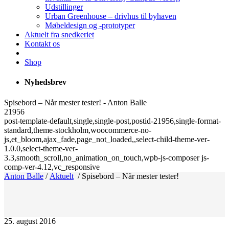
Udstillinger
Urban Greenhouse – drivhus til byhaven
Møbeldesign og -prototyper
Aktuelt fra snedkeriet
Kontakt os
Shop
Nyhedsbrev
Spisebord – Når mester tester! - Anton Balle
21956
post-template-default,single,single-post,postid-21956,single-format-
standard,theme-stockholm,woocommerce-no-
js,et_bloom,ajax_fade,page_not_loaded,,select-child-theme-ver-
1.0.0,select-theme-ver-
3.3,smooth_scroll,no_animation_on_touch,wpb-js-composer js-
comp-ver-4.12,vc_responsive
Anton Balle
/
Aktuelt
/
Spisebord – Når mester tester!
25. august 2016