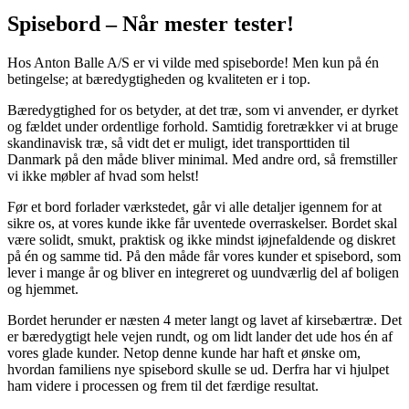
Spisebord – Når mester tester!
Hos Anton Balle A/S er vi vilde med spiseborde! Men kun på én
betingelse; at bæredygtigheden og kvaliteten er i top.
Bæredygtighed for os betyder, at det træ, som vi anvender, er dyrket
og fældet under ordentlige forhold. Samtidig foretrækker vi at bruge
skandinavisk træ, så vidt det er muligt, idet transporttiden til
Danmark på den måde bliver minimal. Med andre ord, så fremstiller
vi ikke møbler af hvad som helst!
Før et bord forlader værkstedet, går vi alle detaljer igennem for at
sikre os, at vores kunde ikke får uventede overraskelser. Bordet skal
være solidt, smukt, praktisk og ikke mindst iøjnefaldende og diskret
på én og samme tid. På den måde får vores kunder et spisebord, som
lever i mange år og bliver en integreret og uundværlig del af boligen
og hjemmet.
Bordet herunder er næsten 4 meter langt og lavet af kirsebærtræ. Det
er bæredygtigt hele vejen rundt, og om lidt lander det ude hos én af
vores glade kunder. Netop denne kunde har haft et ønske om,
hvordan familiens nye spisebord skulle se ud. Derfra har vi hjulpet
ham videre i processen og frem til det færdige resultat.