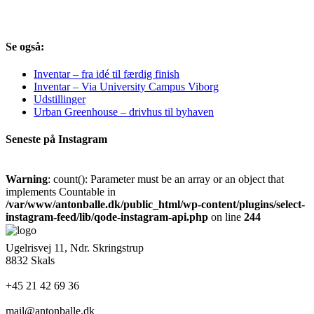
Se også:
Inventar – fra idé til færdig finish
Inventar – Via University Campus Viborg
Udstillinger
Urban Greenhouse – drivhus til byhaven
Seneste på Instagram
Warning
: count(): Parameter must be an array or an object that
implements Countable in
/var/www/antonballe.dk/public_html/wp-content/plugins/select-
instagram-feed/lib/qode-instagram-api.php
on line
244
Ugelrisvej 11, Ndr. Skringstrup
8832 Skals
+45 21 42 69 36
mail@antonballe.dk